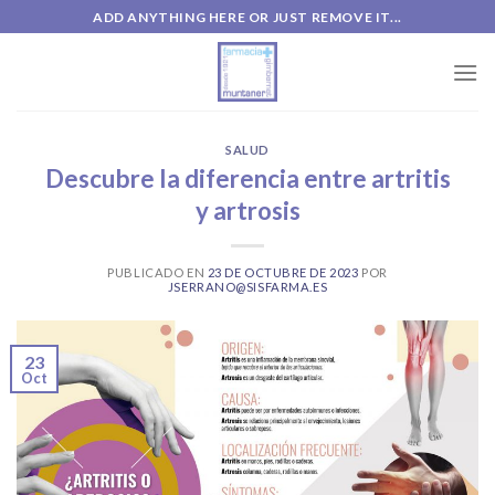
Skip
ADD ANYTHING HERE OR JUST REMOVE IT...
to
content
SALUD
Descubre la diferencia entre artritis
y artrosis
PUBLICADO EN
23 DE OCTUBRE DE 2023
POR
JSERRANO@SISFARMA.ES
23
Oct